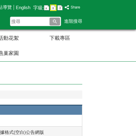
站導覽
English
字級:
搜
進階搜尋
尋
活動花絮
下載專區
燕巢家園
據格式(空白)公告網版