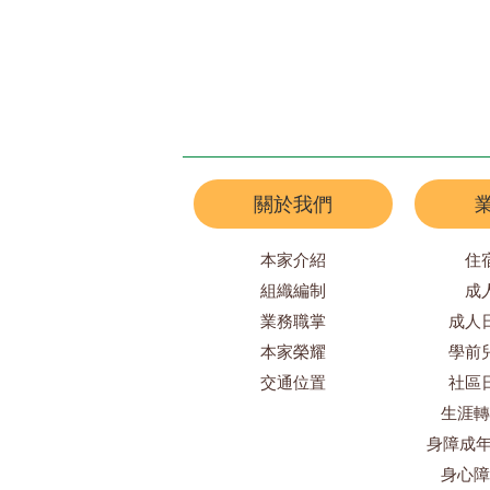
關於我們
本家介紹
住
組織編制
成
業務職掌
成人
本家榮耀
學前
交通位置
社區
生涯轉
身障成年
身心障