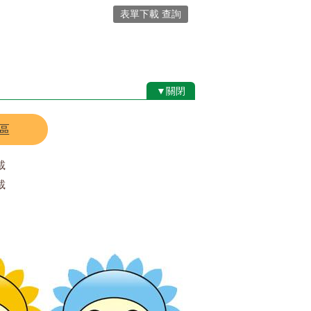
表單下載 查詢
▼關閉
區
載
載