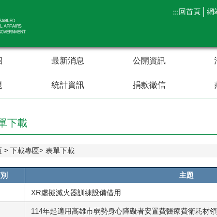
回首頁
網
:::
紹
最新消息
公開資訊
題
統計資訊
捐款徵信
單下載
頁
下載專區
表單下載
類別
主題
XR虛擬滅火器訓練設備借用
114年起適用高雄市弱勢身心障礙者安置費醫療費衛耗材領