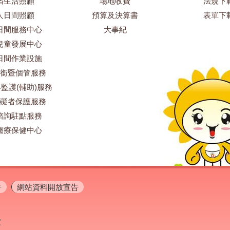
宿生活照顧
場地收費
法規下
人日間照顧
預算及決算書
表單下
日間服務中心
大事紀
兒童發展中心
日間作業設施
銜暨個管服務
監護(輔助)服務
礙者保護服務
諮詢駐點服務
醫療保健中心
告
網站資料開放宣告
家