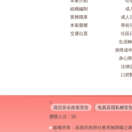
本家介紹
住
組織編制
成
業務職掌
成人
本家榮耀
學前
交通位置
社區
生涯轉
身障成年
身心障
法律
口腔
:::
資訊安全政策宣告
免責及隱私權宣
瀏覽人次：
50
■
版權所有：高雄市政府社會局無障礙之