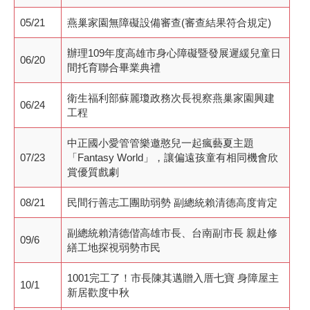
05/21
燕巢家園無障礙設備審查(審查結果符合規定)
辦理109年度高雄市身心障礙暨發展遲緩兒童日
06/20
間托育聯合畢業典禮
衛生福利部蘇麗瓊政務次長視察燕巢家園興建
06/24
工程
中正國小愛管管樂邀憨兒一起瘋藝夏主題
07/23
「Fantasy World」，讓偏遠孩童有相同機會欣
賞優質戲劇
08/21
民間行善志工團助弱勢 副總統賴清德高度肯定
副總統賴清德偕高雄市長、台南副市長 親赴修
09/6
繕工地探視弱勢市民
1001完工了！市長陳其邁贈入厝七寶 身障屋主
10/1
新居歡度中秋