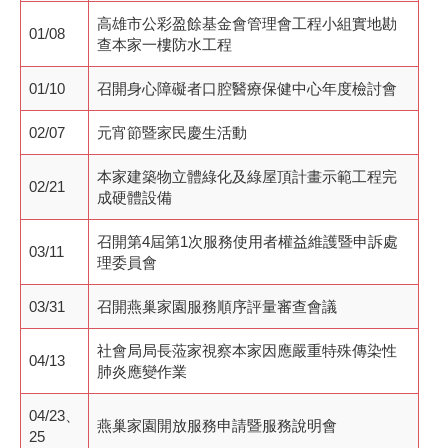
高雄市公彩盈餘基金會管理會工程小組實地勘
01/08
查本家一樓防水工程
01/10
召開身心障礙者口腔醫療保健中心年度檢討會
02/07
元宵節暨家民慶生活動
本家建築物立體綠化及綠屋頂計畫示範工程完
02/21
成硬體設備
召開第4屆第1次服務使用者權益維護暨申訴處
03/11
理委員會
03/31
召開燕巢家園服務順序評量審查會議
社會局局長蒞家視察本家因應嚴重特殊傳染性
04/13
肺炎應變作業
04/23、
燕巢家園開放服務申請暨服務說明會
25