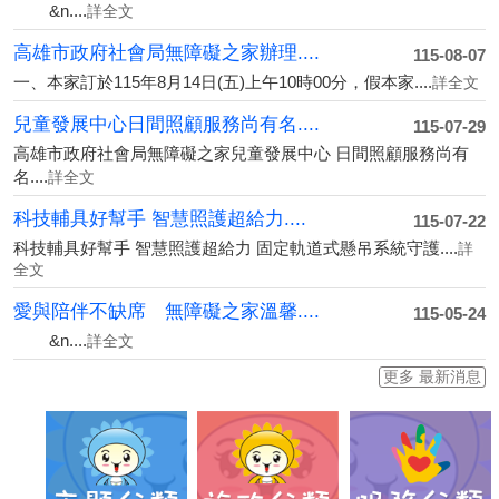
&n....
詳全文
片:
🎊
高雄市政府社會局無障礙之家辦理....
115-08-07
無
一、本家訂於115年8月14日(五)上午10時00分，假本家....
詳全文
障
礙
兒童發展中心日間照顧服務尚有名....
115-07-29
之
高雄市政府社會局無障礙之家兒童發展中心 日間照顧服務尚有
家
名....
詳全文
「小
太
科技輔具好幫手 智慧照護超給力....
115-07-22
陽
科技輔具好幫手 智慧照護超給力 固定軌道式懸吊系統守護....
柑
詳
全文
仔
店」
愛與陪伴不缺席 無障礙之家溫馨....
115-05-24
開
&n....
詳全文
張
啦！
更多 最新消息
🎊