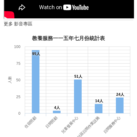
更多 影音專區
教養服務一一五年七月份統計表
100
95人
75
51人
人數
50
24人
25
14人
4人
0
兒童發展中心
社區日間作業設施
日間服務中心
住宿照顧
日間照顧