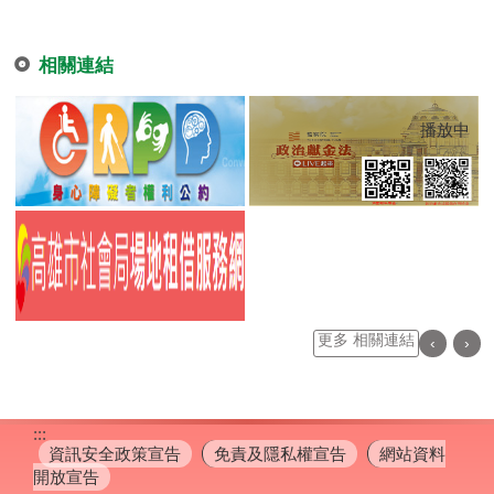
相關連結
播放中
更多 相關連結
‹
›
目
前
切
:::
換
資訊安全政策宣告
免責及隱私權宣告
網站資料
至:
開放宣告
身