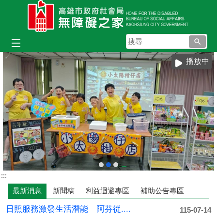
跳到主要內容區塊
搜
尋
播放中
目
:::
前
最新消息
新聞稿
利益迴避專區
補助公告專區
顯
示
日照服務激發生活潛能 阿芬從....
115-07-14
圖