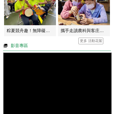
粽夏競舟趣！無障礙之....
攜手走讀農科與客庄文....
更多 活動花絮
影音專區