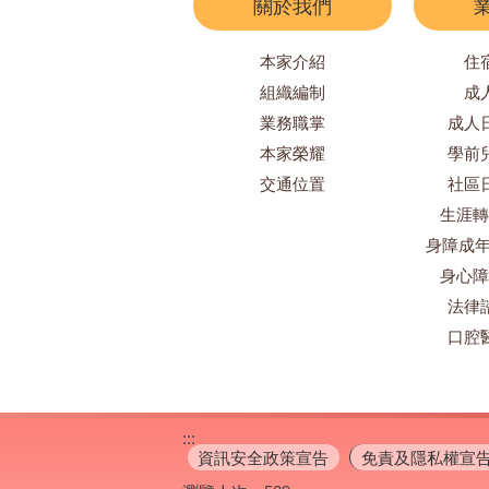
關於我們
本家介紹
住
組織編制
成
業務職掌
成人
本家榮耀
學前
交通位置
社區
生涯轉
身障成年
身心障
法律
口腔
:::
資訊安全政策宣告
免責及隱私權宣