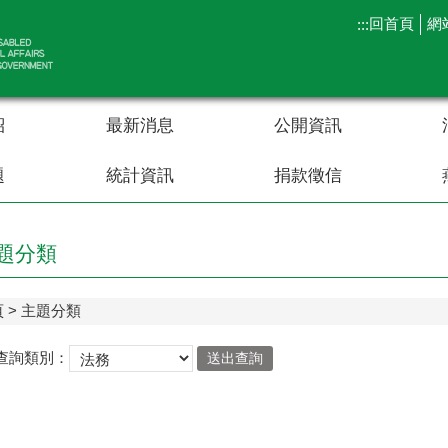
回首頁
網
:::
紹
最新消息
公開資訊
題
統計資訊
捐款徵信
題分類
頁
主題分類
查詢類別：