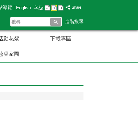
站導覽
English
字級:
搜
進階搜尋
尋
活動花絮
下載專區
燕巢家園