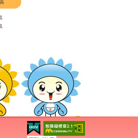
區
載
載