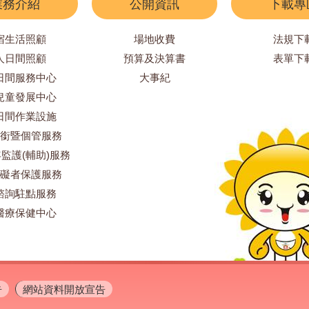
業務介紹
公開資訊
下載專
宿生活照顧
場地收費
法規下
人日間照顧
預算及決算書
表單下
日間服務中心
大事紀
兒童發展中心
日間作業設施
銜暨個管服務
監護(輔助)服務
礙者保護服務
諮詢駐點服務
醫療保健中心
告
網站資料開放宣告