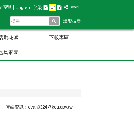
站導覽
English
字級:
搜
進階搜尋
尋
活動花絮
下載專區
燕巢家園
資訊：evan0324@kcg.gov.tw