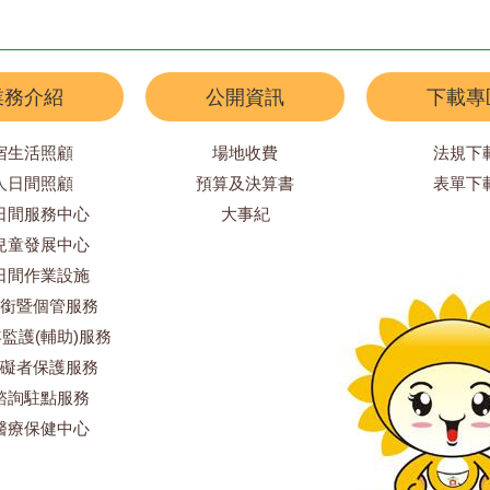
業務介紹
公開資訊
下載專
宿生活照顧
場地收費
法規下
人日間照顧
預算及決算書
表單下
日間服務中心
大事紀
兒童發展中心
日間作業設施
銜暨個管服務
監護(輔助)服務
礙者保護服務
諮詢駐點服務
醫療保健中心