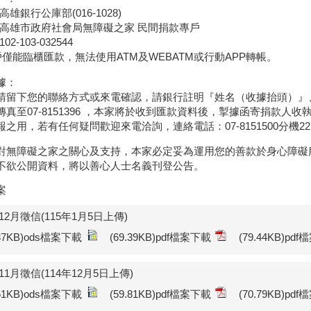
高雄銀行公庫部(016-1028)
：高雄市政府社會局無障礙之家 民間捐款專戶
02-103-032544
戶僅能臨櫃匯款，無法使用ATM及WEBATM或行動APP轉帳。
據：
請留下您的聯絡方式或來電確認，請銀行註明『姓名（收據抬頭）』
傳真至07-8151396 ，本家將於收到匯款資料後，掣據函寄捐款人
之用，若有任何疑問歡迎來電洽詢，連絡電話：07-8151500分機22
對無障礙之家之關心及支持，本家必定妥為運用您的善款於身心障礙
不欲公開資料，將以善心人士名義刊登公告。
案
年12月徵信(115年1月5日上傳)
.37KB)ods檔案下載
(69.39KB)pdf檔案下載
(79.44KB)pd
年11月徵信(114年12月5日上傳)
.61KB)ods檔案下載
(59.81KB)pdf檔案下載
(70.79KB)pd