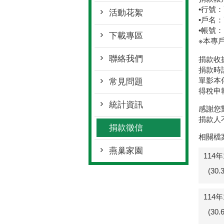
•行號：
活動花絮
•戶名
•帳號：1
下載專區
※本專
聯絡我們
捐款收
捐款時
單影本
常見問題
得稅申報
統計資訊
感謝您
捐款人
捐款徵信
相關檔
燕巢家園
114
(30
114
(30