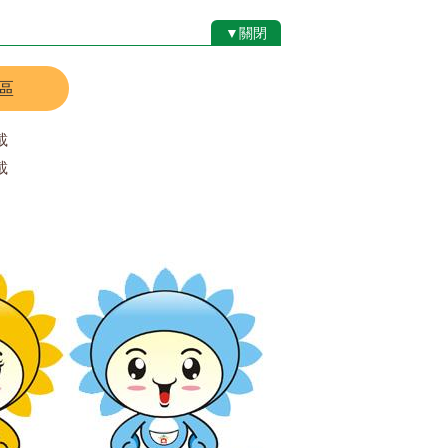
▼關閉
區
載
載