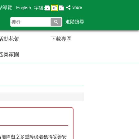
站導覽
English
字級:
搜
進階搜尋
尋
活動花絮
下載專區
燕巢家園
含智能障礙之多重障礙者獲得妥善安