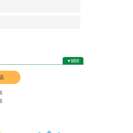
▼關閉
區
載
載