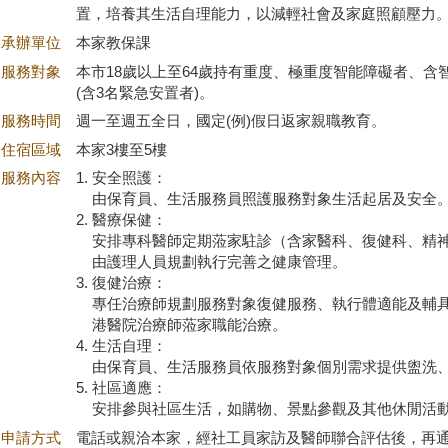
置，培養其生活自理能力，以減輕社會及家庭照顧壓力
承辦單位
本家教保課
服務對象
本市18歲以上至64歲持有重度、極重度智能障礙者、含
(含3名緊急安置者)。
服務時間
週一至週五全日，國定(例)假日返家親職教育。
住宿區域
本家3樓至5樓
服務內容
1.
安全照護：
由保育員、生活服務員照護服務對象生活起居及安全
2.
醫療保健：
安排專科醫師定期蒞家駐診（含家醫科、復健科、精
由護理人員規劃執行完善之健康管理。
3.
復健治療：
專任治療師規劃服務對象復健服務、執行體適能及輔
港醫院治療師蒞家職能治療。
4.
生活自理：
由保育員、生活服務員依服務對象個別需求提供盥洗
5.
社區適應：
安排參與社區生活，如購物、景點參觀及其他休閒活
申請方式
電話或親洽本家，經社工員家訪及醫師聯合評估後，再