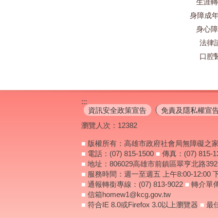
生涯轉
身障成年
身心障
法律
口腔
:::
資訊安全政策宣告
免責及隱私權宣
瀏覽人次：
12382
■
版權所有：高雄市政府社會局無障礙之
■
電話：(07) 815-1500
■
傳真：(07) 815-1
■
地址：806029高雄市前鎮區翠亨北路39
■
服務時間：週一至週五 上午8:00-12:00 下午
■
通報轉銜專線：(07) 813-9022
■
轉介單傳真
■
信箱homew1@kcg.gov.tw
■
符合IE 8.0或Firefox 3.0以上瀏覽器
■
最佳