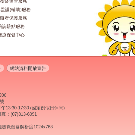
銜暨個管服務
監護(輔助)服務
礙者保護服務
諮詢駐點服務
醫療保健中心
告
網站資料開放宣告
家
396
2號
13:30-17:30 (國定例假日休息)
：(07)813-6091
瀏覽螢幕解析度1024x768