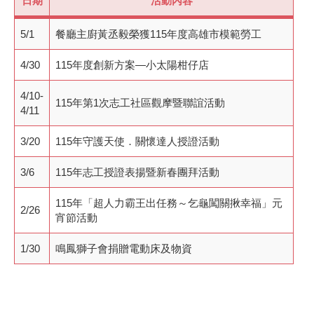
日期
活動內容
5/1
餐廳主廚黃丞毅榮獲115年度高雄市模範勞工
4/30
115年度創新方案—小太陽柑仔店
4/10-
115年第1次志工社區觀摩暨聯誼活動
4/11
3/20
115年守護天使．關懷達人授證活動
3/6
115年志工授證表揚暨新春團拜活動
115年「超人力霸王出任務～乞龜闖關揪幸福」元
2/26
宵節活動
1/30
鳴鳳獅子會捐贈電動床及物資