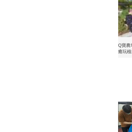
Q寶農
癒玩植