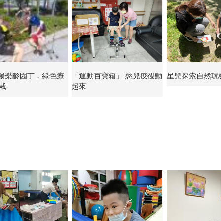
場樂齡園丁，綠色療
「運動百寶箱」 憨兒疫後動
星兒探索自然玩
栽
起來