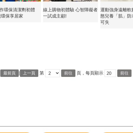
作環保清潔劑初體
線上購物初體驗 心智障礙者
運動強身遠離軟
能環保享居家
一試成主顧!
憨兒養「肌」防
可失
|
第
頁，每頁顯示
最前頁
上一頁