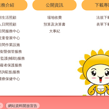
業務介紹
公開資訊
下載專
宿生活照顧
場地收費
法規下
人日間照顧
預算及決算書
表單下
日間服務中心
大事紀
兒童發展中心
日間作業設施
銜暨個管服務
監護(輔助)服務
礙者保護服務
諮詢駐點服務
醫療保健中心
告
網站資料開放宣告