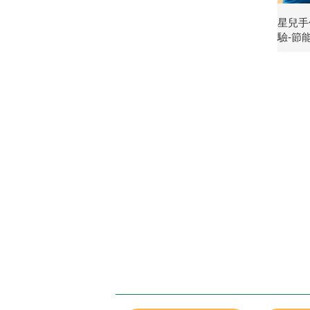
星兒手
驗-節