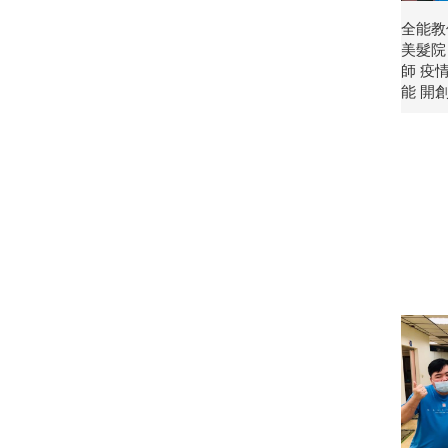
全能教
美髮院
師 疫
能 開