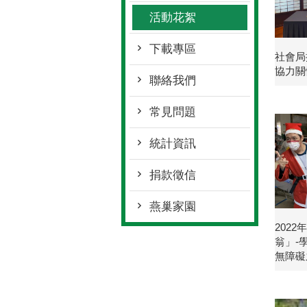
活動花絮
下載專區
社會局
協力關
聯絡我們
常見問題
統計資訊
捐款徵信
燕巢家園
202
翁」-
無障礙