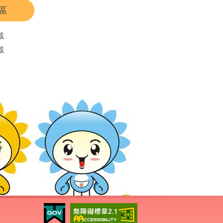
區
載
載