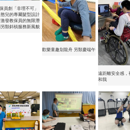
保員創「非理不可」
 憨兒的專屬髮型設計
情激發教保員的無限潛
創另類斜槓服務新風貌
歡樂童趣划龍舟 另類慶端午
遠距離安全感，
和我