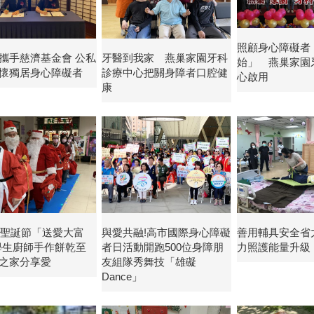
照顧身心障礙者
攜手慈濟基金會 公私
牙醫到我家 燕巢家園牙科
始」 燕巢家園
懷獨居身心障礙者
診療中心把關身障者口腔健
心啟用
康
2年聖誕節「送愛大富
與愛共融!高市國際身心障礙
善用輔具安全省
學生廚師手作餅乾至
者日活動開跑500位身障朋
力照護能量升級
之家分享愛
友組隊秀舞技「雄礙
Dance」