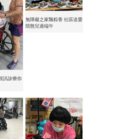
無障礙之家飄粽香 社區送愛
陪憨兒過端午
視訊診療你