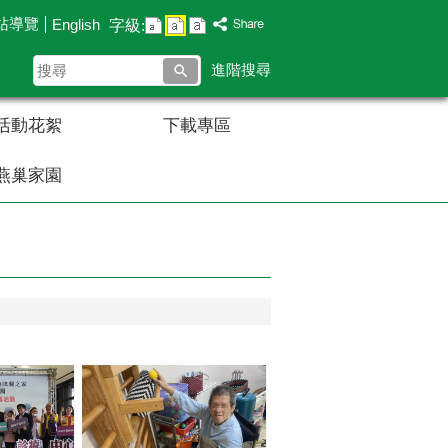
站導覽
English
字級:
搜
進階搜尋
尋
活動花絮
下載專區
燕巢家園