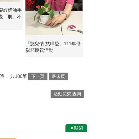
腳蝦奶油手
老「肌」不
「憨兒情 慈暉愛」111年母
親節慶祝活動
筆
，共106筆
|
下一頁
最末頁
活動花絮 查詢
▼關閉