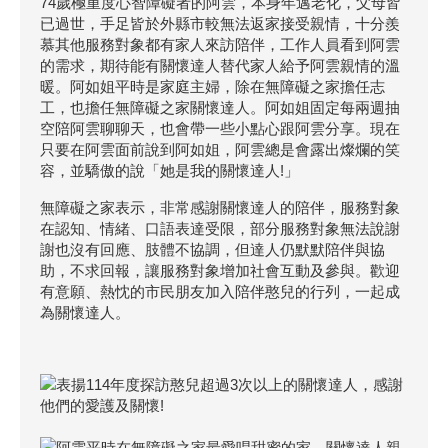
74歲極重度心智障礙者的阿雲，本身年邁老化，父母皆
已過世，手足皆於外縣市較無法返家接受親情，十分羨
慕其他服務對象都有家人來訪陪伴，工作人員看到阿雲
的需求，期待能有關懷達人替代家人給予阿雲親情的溫
暖。阿如姐平時是家庭主婦，除在無障礙之家擔任志
工，也擔任無障礙之家關懷達人。阿如姐固定每兩週抽
空陪阿雲聊聊天，也會帶一些小點心跟阿雲分享。現在
只要在阿雲面前說到阿如姐，阿雲總是會露出燦爛的笑
容，並驕傲的說「她是我的關懷達人!」
無障礙之家表示，非常感謝關懷達人的陪伴，服務對象
在認知、情緒、口語表達受限，部分服務對象無法說謝
謝也沒有回應、肢體不協調，但達人仍默默陪伴與協
助，不求回報，讓服務對象增加社會互動及參與。歡迎
有意願、熱忱的市民朋友加入陪伴憨兒的行列，一起成
為關懷達人。