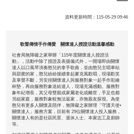
資料更新時間：115-05-29 09:46
歌聲傳情手作傳愛 關懷達人授證活動溫馨感動
社會局無障礙之家舉辦「115年度關懷達人授證活
動」，活動中除了授證及表揚儀式外，一開場即由關懷
達人以口風琴演奏憨兒的拿手歌曲，並由憨兒主唱車站
與甜蜜的家，憨兒紛紛接續拿起麥克風歡唱，現場歡笑
及掌聲不斷，另安排關懷達人與服務對象一起手作彩繪
杯墊，再由服務對象送給達人，現場充滿感動。服務對
象年紀增長，其父母雙親或家屬老化或離世，手足也都
另組家庭，服務對象較無法返家，亦無親友探視。為使
憨兒有更多人關懷及陪伴，無障礙之家辦理「守護天使•
關懷達人」服務方案，目前有 29位關懷達人投入服務，
關懷達人有的是社區民眾、退休人士、本家志工及廚師
等。