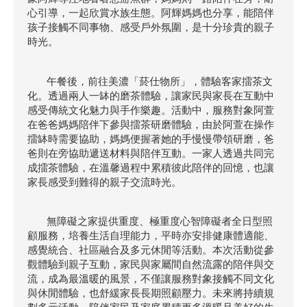
心引導，一起欣賞水族生態。阿輝媽媽也分享，能陪伴
孩子接觸不同事物、感受戶外氛圍，是十分珍貴的親子
時光。
午餐後，前往美濃「菸仕物所」，體驗客家擂茶文
化。透過兩人一缽的磨茶體驗，讓家民與家長在互動中
感受傳統文化魅力與手作樂趣。活動中，服務對象阿萱
在爸爸媽媽陪伴下參與擂茶研磨體驗，由於阿萱在操作
擂缽時需要協助，媽媽便握著她的手慢慢帶領研磨，爸
爸則在旁協助遞送材料與陪伴互動。一家人透過共同完
成擂茶體驗，在溫馨過程中累積彼此陪伴的回憶，也讓
家長感受到難得的親子交流時光。
無障礙之家提供重度、極重度心智障礙者全日型照
顧服務，培養生活自理能力，平時亦安排健康體適能、
感覺統合、社區融合及多元休閒等活動。本次活動從參
觀體驗到親子互動，家民與家屬間自然流露的陪伴與交
流，成為最溫暖的風景，不僅讓服務對象接觸不同文化
與休閒體驗，也舒緩家長長期照顧壓力。未來將持續規