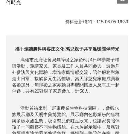
伴時光
資料更新時間：115-06-05 16:33
攜手走讀農科與客庄文化 憨兒親子共享溫暖陪伴時光
高雄市政府社會局無障礙之家於6月4日舉辦親子聯
誼活動，邀請家民、家長及工作人員共同參與，透過戶
外參訪與文化體驗，增進家庭情感交流，陪伴服務對象
走出日常、接觸多元生活體驗。當天除憨兒家庭成員報
名參加外，無障礙之家亦動員專屬關懷達人及志工一起
伴遊，共有20對親子家庭參加，計56人。
活動首站來到「屏東農業生物科技園區」，參觀水
族展示廳及天明中藥博覽館。展示廳內色彩繽紛的魚群
與多樣水族生態，吸引憨兒們駐足欣賞，也讓家長陪伴
孩子一同觀察不同生物樣貌。在水族展示廳中，服務對
象阿輝專注地看著悠游魚群，媽媽則一路陪伴在旁，耐