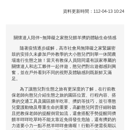
資料更新時間：112-04-13 10:24
關懷達人陪伴~無障礙之家憨兒餵羊擠奶體驗生命情感
隨著疫情逐步緩解，高市社會局無障礙之家緊鑼密
鼓的安排久未參加戶外教學的大小憨兒們到華一休閒農
場進行生態之旅！當天有教保人員陪同還有該家專屬的
關懷達人和志工夥伴一起伴遊，憨兒們對出遊都感到興
奮，並在戶外看到不同的視野及體驗感到既新鮮又滿
足。
為了讓憨兒對生態之旅有更深度的了解，在行前教
保老師向憨兒介紹生態之旅的園區位置、行程內容、搭
乘的交通工具及園區餵羊吃草、擠奶等技巧，並引導憨
兒愛護動物及尊重生命的重要，高齡憨兒阿雲仔細聆聽
且把教保老師的提醒倒背如流，還會搭配手勢提醒同儕
餵羊咩咩吃草時不能太靠近免得發生危險，還有擠奶的
力道要小力一點不然羊咩咩會痛喔！行動不便需長期以