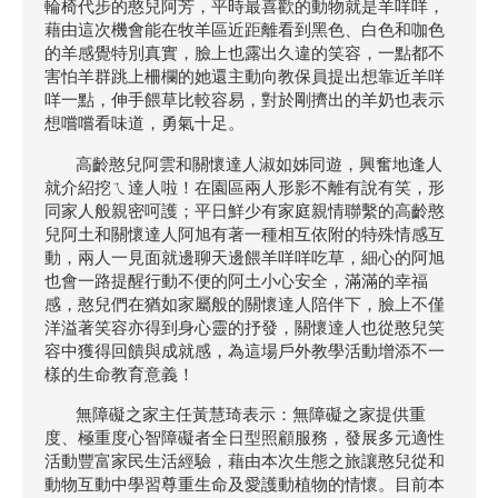
輪椅代步的憨兒阿芳，平時最喜歡的動物就是羊咩咩，
藉由這次機會能在牧羊區近距離看到黑色、白色和咖色
的羊感覺特別真實，臉上也露出久違的笑容，一點都不
害怕羊群跳上柵欄的她還主動向教保員提出想靠近羊咩
咩一點，伸手餵草比較容易，對於剛擠出的羊奶也表示
想嚐嚐看味道，勇氣十足。
高齡憨兒阿雲和關懷達人淑如姊同遊，興奮地逢人
就介紹挖ㄟ達人啦！在園區兩人形影不離有說有笑，形
同家人般親密呵護；平日鮮少有家庭親情聯繫的高齡憨
兒阿土和關懷達人阿旭有著一種相互依附的特殊情感互
動，兩人一見面就邊聊天邊餵羊咩咩吃草，細心的阿旭
也會一路提醒行動不便的阿土小心安全，滿滿的幸福
感，憨兒們在猶如家屬般的關懷達人陪伴下，臉上不僅
洋溢著笑容亦得到身心靈的抒發，關懷達人也從憨兒笑
容中獲得回饋與成就感，為這場戶外教學活動增添不一
樣的生命教育意義！
無障礙之家主任黃慧琦表示：無障礙之家提供重
度、極重度心智障礙者全日型照顧服務，發展多元適性
活動豐富家民生活經驗，藉由本次生態之旅讓憨兒從和
動物互動中學習尊重生命及愛護動植物的情懷。目前本